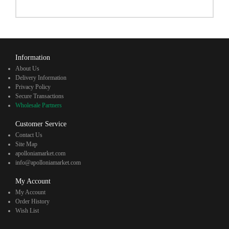
Information
About Us
Delivery Information
Privacy Policy
Secure Transactions
Wholesale Partners
Customer Service
Contact Us
Site Map
apolloniamarket.com
info@apolloniamarket.com
My Account
My Account
Order History
Wish List