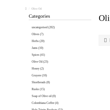
Olive Oil
Categories
Oli
uncategorised (202)
Olives (7)
Herbs (20)
Jams (10)
Spices (41)
Olive Oil (23)
Honey (2)
Gruyere (10)
Shortbreads (8)
Rusks (15)
Soap of Olive oil (0)
Colombiana Coffee (4)
Holy Trinity Products (52)