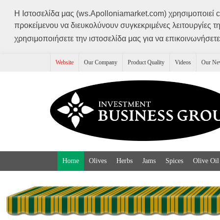
Η Ιστοσελίδα μας (ws.Apolloniamarket.com) χρησιμοποιεί c
προκείμενου να διευκολύνουν συγκεκριμένες λειτουργίες τ
χρησιμοποιήσετε την ιστοσελίδα μας για να επικοινωνήσετε
Website
Our Company
Product Quality
Videos
Our Ne
Home
Olives
Herbs
Jams
Spices
Olive Oil